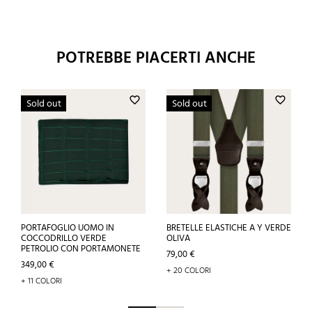
POTREBBE PIACERTI ANCHE
favorite_border
favorite_border
Sold out
Sold out
PORTAFOGLIO UOMO IN
BRETELLE ELASTICHE A Y VERDE
COCCODRILLO VERDE
OLIVA
PETROLIO CON PORTAMONETE
Prezzo
79,00 €
Prezzo
349,00 €
+ 20 COLORI
+ 11 COLORI