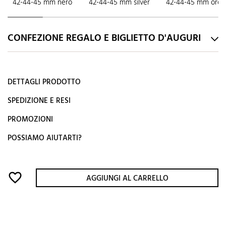
42-44-45 mm nero
42-44-45 mm silver
42-44-45 mm oro r
CONFEZIONE REGALO E BIGLIETTO D'AUGURI
DETTAGLI PRODOTTO
SPEDIZIONE E RESI
PROMOZIONI
POSSIAMO AIUTARTI?
favorite_border
AGGIUNGI AL CARRELLO