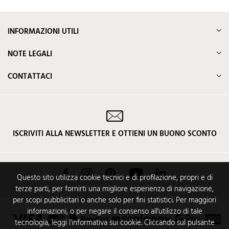
INFORMAZIONI UTILI
NOTE LEGALI
CONTATTACI
ISCRIVITI ALLA NEWSLETTER E OTTIENI UN BUONO SCONTO
Facebook
Instagram
Pinterest
YouTube
LinkedIn
Questo sito utilizza cookie tecnici e di profilazione, propri e di
terze parti, per fornirti una migliore esperienza di navigazione,
per scopi pubblicitari o anche solo per fini statistici. Per maggiori
informazioni, o per negare il consenso all'utilizzo di tale
tecnologia, leggi l'informativa sui cookie. Cliccando sul pulsante