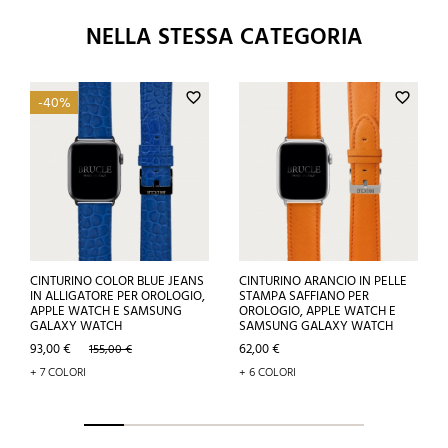
NELLA STESSA CATEGORIA
favorite_border
favorite_border
-40%
CINTURINO COLOR BLUE JEANS
CINTURINO ARANCIO IN PELLE
IN ALLIGATORE PER OROLOGIO,
STAMPA SAFFIANO PER
APPLE WATCH E SAMSUNG
OROLOGIO, APPLE WATCH E
GALAXY WATCH
SAMSUNG GALAXY WATCH
Prezzo
Prezzo
Prezzo
93,00 €
62,00 €
155,00 €
base
+ 7 COLORI
+ 6 COLORI