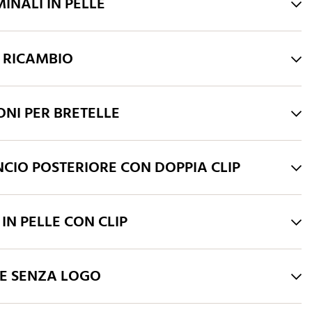
MINALI IN PELLE
Arancione
Blu pelle
Blu avio
Giallo
marrone
I RICAMBIO
ONI PER BRETELLE
Grigio cenere
CIO POSTERIORE CON DOPPIA CLIP
 IN PELLE CON CLIP
HE SENZA LOGO