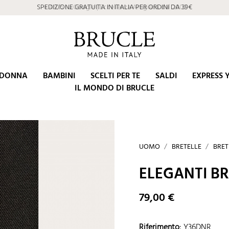
⭐ 4.9/5 su Google | Eccellenza Artigiana dal 2002
DONNA
BAMBINI
SCELTI PER TE
SALDI
EXPRESS 
IL MONDO DI BRUCLE
UOMO
BRETELLE
BRET
ELEGANTI B
79,00 €
Riferimento
:
Y36DNR