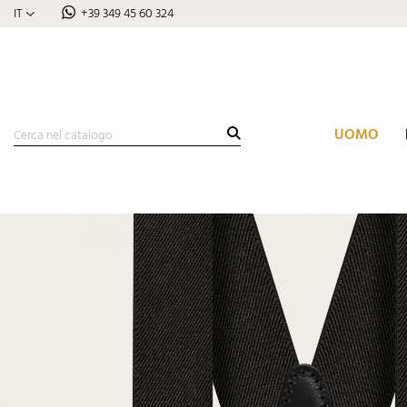
IT
+39 349 45 60 324
UOMO