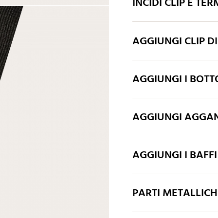
INCIDI CLIP E TER
Blu pelle
Celeste
bordeaux
AGGIUNGI CLIP D
AGGIUNGI I BOTT
Giallo
Marrone
AGGIUNGI AGGAN
AGGIUNGI I BAFFI
PARTI METALLIC