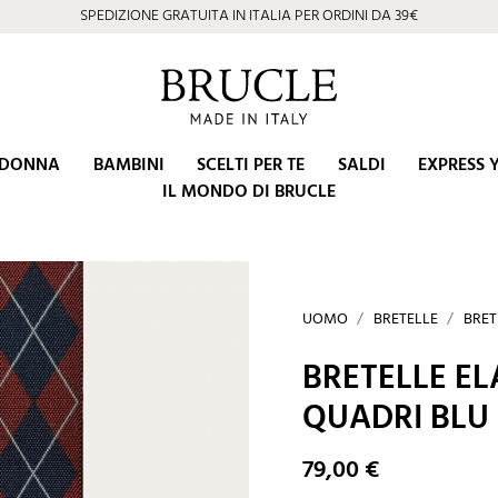
⭐ 4.9/5 su Google | Eccellenza Artigiana dal 2002
DONNA
BAMBINI
SCELTI PER TE
SALDI
EXPRESS 
IL MONDO DI BRUCLE
UOMO
BRETELLE
BRET
BRETELLE EL
QUADRI BLU
79,00 €