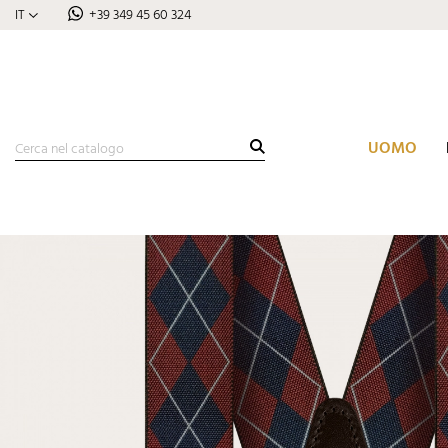
IT
+39 349 45 60 324
UOMO