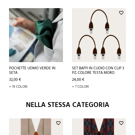
favorite_border
favorite_border
POCHETTE UOMO VERDE IN
SET BAFFI IN CUOIO CON CLIP 3
SETA
PZ. COLORE TESTA MORO
Prezzo
Prezzo
32,00 €
24,00 €
+ 19 COLORI
+ 7 COLORI
NELLA STESSA CATEGORIA
favorite_border
favorite_border