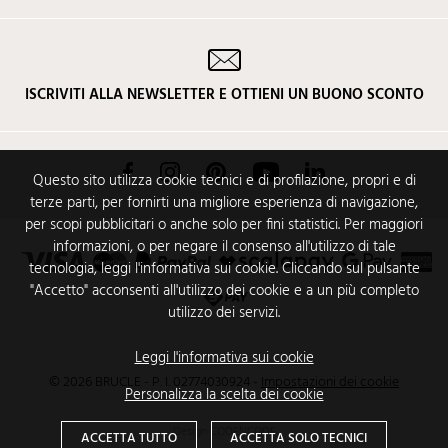
ISCRIVITI ALLA NEWSLETTER E OTTIENI UN BUONO SCONTO
Facebook
Instagram
Pinterest
YouTube
LinkedIn
Questo sito utilizza cookie tecnici e di profilazione, propri e di
terze parti, per fornirti una migliore esperienza di navigazione,
per scopi pubblicitari o anche solo per fini statistici. Per maggiori
informazioni, o per negare il consenso all'utilizzo di tale
tecnologia, leggi l'informativa sui cookie. Cliccando sul pulsante
"Accetto" acconsenti all'utilizzo dei cookie e a un più completo
utilizzo dei servizi.
Leggi l'informativa sui cookie
© 2026 BRUCLE - P. I. 02774030924
-
Impostazioni dei cookie
Personalizza la scelta dei cookie
Design
CODENCODE
ACCETTA TUTTO
ACCETTA SOLO TECNICI