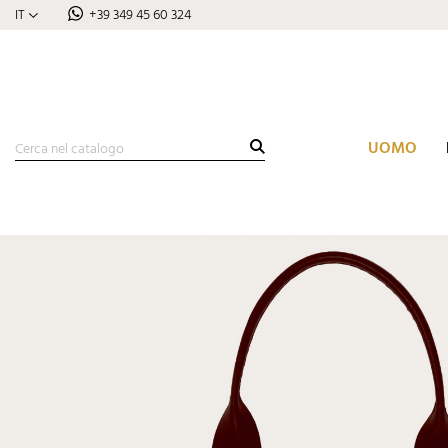
IT
+39 349 45 60 324
UOMO