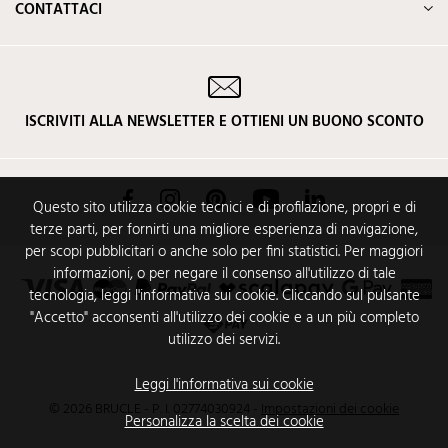
CONTATTACI
ISCRIVITI ALLA NEWSLETTER E OTTIENI UN BUONO SCONTO
Facebook
Instagram
Pinterest
YouTube
LinkedIn
Questo sito utilizza cookie tecnici e di profilazione, propri e di
terze parti, per fornirti una migliore esperienza di navigazione,
per scopi pubblicitari o anche solo per fini statistici. Per maggiori
informazioni, o per negare il consenso all'utilizzo di tale
tecnologia, leggi l'informativa sui cookie. Cliccando sul pulsante
"Accetto" acconsenti all'utilizzo dei cookie e a un più completo
utilizzo dei servizi.
Leggi l'informativa sui cookie
© 2026 BRUCLE - P. I. 02774030924
-
Impostazioni dei cookie
Personalizza la scelta dei cookie