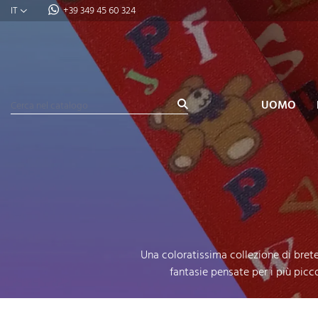
IT
+39 349 45 60 324
UOMO
Una coloratissima collezione di brete
fantasie pensate per i più picc