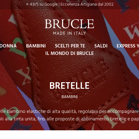
⭐ 4.9/5 su Google | Eccellenza Artigiana dal 2002
DONNA
BAMBINI
SCELTI PER TE
SALDI
EXPRESS 
IL MONDO DI BRUCLE
BRETELLE
BAMBINI
lle bambino elastiche di alta qualità, regolabili per accompagnare
oli alla tinta unita, fino alle proposte di abbinamento bretelle e pa