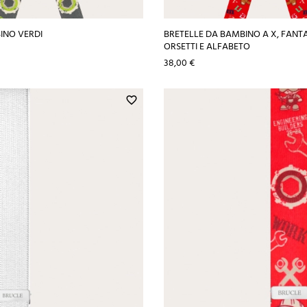
INO VERDI
BRETELLE DA BAMBINO A X, FANT
ORSETTI E ALFABETO
Prezzo
38,00 €
favorite_border