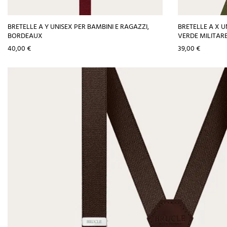
BRETELLE A Y UNISEX PER BAMBINI E RAGAZZI,
BRETELLE A X U
BORDEAUX
VERDE MILITAR
Prezzo
Prezzo
40,00 €
39,00 €