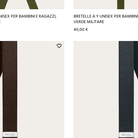
NISEX PER BAMBINI E RAGAZZI,
BRETELLE A Y UNISEX PER BAMBINI
E
VERDE MILITARE
Prezzo
40,00 €
favorite_border