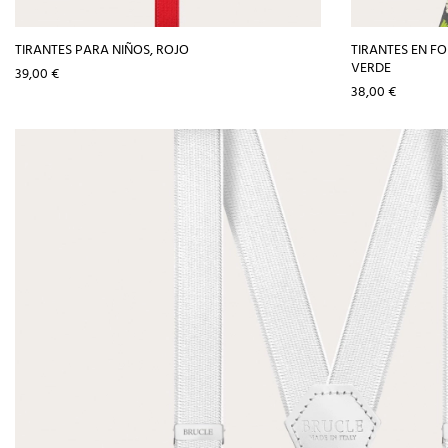
TIRANTES PARA NIÑOS, ROJO
TIRANTES EN F
VERDE
Precio
39,00 €
Precio
38,00 €