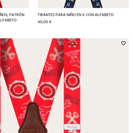
IÑOS, PATRÓN
TIRANTES PARA NIÑO EN X CON ALFABETO
ALFABETO
Precio
40,00 €
favorite_border