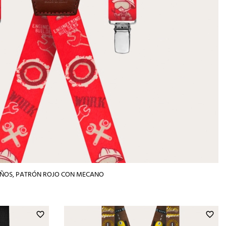
NIÑOS, PATRÓN ROJO CON MECANO
favorite_border
favorite_border