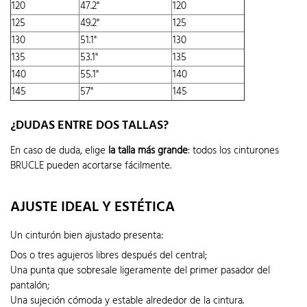
120
47.2"
120
125
49.2"
125
130
51.1"
130
135
53.1"
135
140
55.1"
140
145
57"
145
¿DUDAS ENTRE DOS TALLAS?
En caso de duda, elige
la talla más grande
: todos los cinturones
BRUCLE pueden acortarse fácilmente.
AJUSTE IDEAL Y ESTÉTICA
Un cinturón bien ajustado presenta:
Dos o tres agujeros libres después del central;
Una punta que sobresale ligeramente del primer pasador del
pantalón;
Una sujeción cómoda y estable alrededor de la cintura.