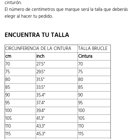
cinturón.
El número de centímetros que marque será la talla que deberás
elegir al hacer tu pedido.
ENCUENTRA TU TALLA
CIRCUNFERENCIA DE LA CINTURA
TALLA BRUCLE
cm
inch
Cintura
70
27.5"
70
75
29.5"
75
80
31.5"
80
85
33.5"
85
90
35.4"
90
95
37.4"
95
100
39.4"
100
105
41.3"
105
110
43.3"
110
115
45.3"
115