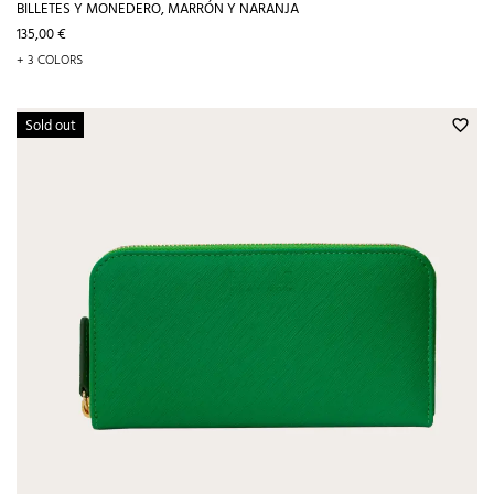
BILLETES Y MONEDERO, MARRÓN Y NARANJA
Precio
135,00 €
+ 3 COLORS
Sold out
favorite_border