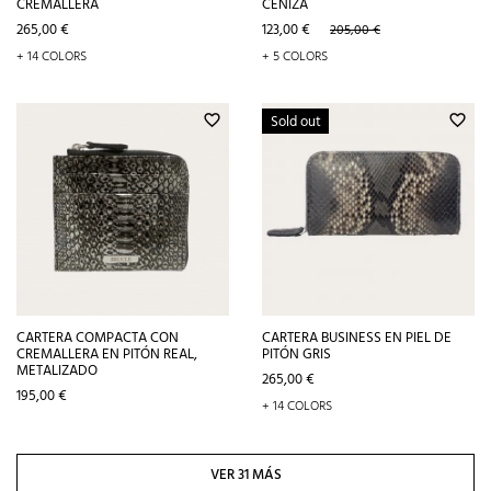
CREMALLERA
CENIZA
Precio
Precio
Precio
265,00 €
123,00 €
205,00 €
base
+ 14 COLORS
+ 5 COLORS
Sold out
favorite_border
favorite_border
CARTERA COMPACTA CON
CARTERA BUSINESS EN PIEL DE
CREMALLERA EN PITÓN REAL,
PITÓN GRIS
METALIZADO
Precio
265,00 €
Precio
195,00 €
+ 14 COLORS
VER 31 MÁS