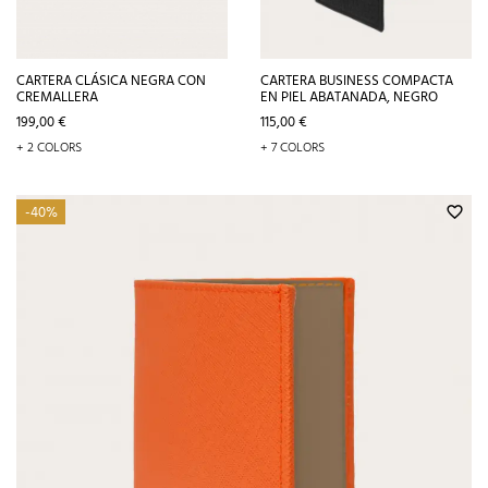
CARTERA CLÁSICA NEGRA CON
CARTERA BUSINESS COMPACTA
CREMALLERA
EN PIEL ABATANADA, NEGRO
Precio
Precio
199,00 €
115,00 €
+ 2 COLORS
+ 7 COLORS
-40%
favorite_border