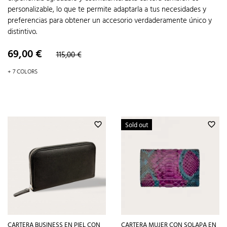
personalizable, lo que te permite adaptarla a tus necesidades y
preferencias para obtener un accesorio verdaderamente único y
distintivo.
Precio
Precio
69,00 €
115,00 €
base
+ 7 COLORS
Sold out
favorite_border
favorite_border
CARTERA BUSINESS EN PIEL CON
CARTERA MUJER CON SOLAPA EN