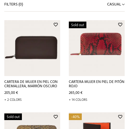
FILTERS (
0
)
CASUAL
Sold out
favorite_border
favorite_border
CARTERA DE MUJER EN PIEL CON
CARTERA MUJER EN PIEL DE PITÓN
CREMALLERA, MARRÓN OSCURO
ROJO
Precio
Precio
205,00 €
265,00 €
+ 2 COLORS
+ 14 COLORS
Sold out
-40%
favorite_border
favorite_border