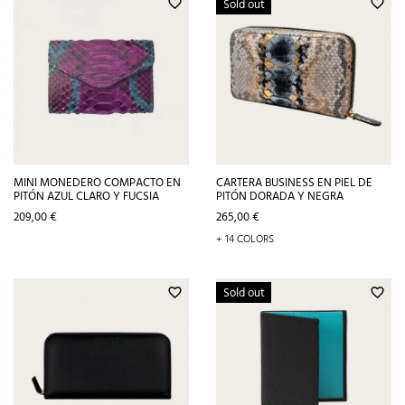
Sold out
favorite_border
favorite_border
MINI MONEDERO COMPACTO EN
CARTERA BUSINESS EN PIEL DE
PITÓN AZUL CLARO Y FUCSIA
PITÓN DORADA Y NEGRA
Precio
Precio
209,00 €
265,00 €
+ 14 COLORS
Sold out
favorite_border
favorite_border