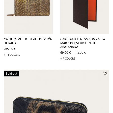
CARTERA MUJER EN PIEL DE PITÓN
CARTERA BUSINESS COMPACTA
DORADA
MARRÓN OSCURO EN PIEL
ABATANADA
Precio
265,00 €
Precio
Precio
69,00 €
115,00 €
+ 14 COLORS
base
+ 7 COLORS
Sold out
favorite_border