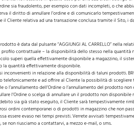
dine sia fraudolento, per esempio con dati incompleti, o che abbiat
erva il diritto di annullare l’ordine e di comunicarlo tempestivamente
e il Cliente relativa ad una transazione conclusa tramite il Sito, i 
 prodotto è data dal pulsante “AGGIUNGI AL CARRELLO” nella relati
profilo contrattuale – la disponibilità dello stesso nella quantità m
ticolo superi quella effettivamente disponibile a magazzino, il sis
o la quantità effettivamente disponibile.
 inconvenienti in relazione alla disponibilità di taluni prodotti.
telefonicamente e ad offrire al Cliente la possibilità di scegliere t
e o l’annullamento dell’Ordine o l’annullamento del prodotto non 
ullare l’Ordine o scelga di annullare un il prodotto non disponibile
ddebito sia già stato eseguito, il Cliente sarà tempestivamente rim
osi ordini contemporanei o di prodotti in magazzino che non passa
ossa essere evaso nei tempi previsti. Verrete avvisati tempestivamen
, se non riusciamo a contattarvi, a mezzo e-mail, o sms.