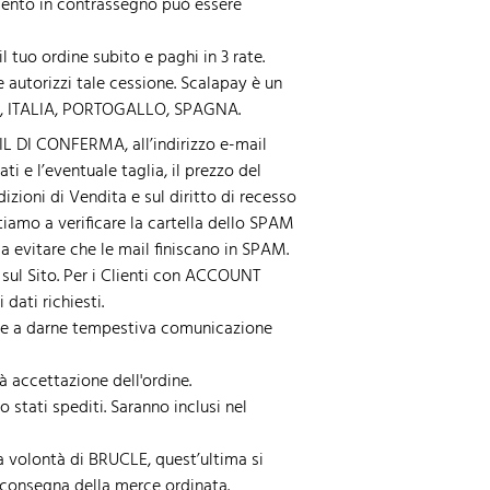
mento in contrassegno può essere
 tuo ordine subito e paghi in 3 rate.
e autorizzi tale cessione. Scalapay è un
IA, ITALIA, PORTOGALLO, SPAGNA.
AIL DI CONFERMA, all’indirizzo e-mail
 e l’eventuale taglia, il prezzo del
izioni di Vendita e sul diritto di recesso
itiamo a verificare la cartella dello SPAM
a evitare che le mail finiscano in SPAM.
ul Sito. Per i Clienti con ACCOUNT
 dati richiesti.
MA e a darne tempestiva comunicazione
 accettazione dell'ordine.
 stati spediti. Saranno inclusi nel
la volontà di BRUCLE, quest’ultima si
 consegna della merce ordinata.