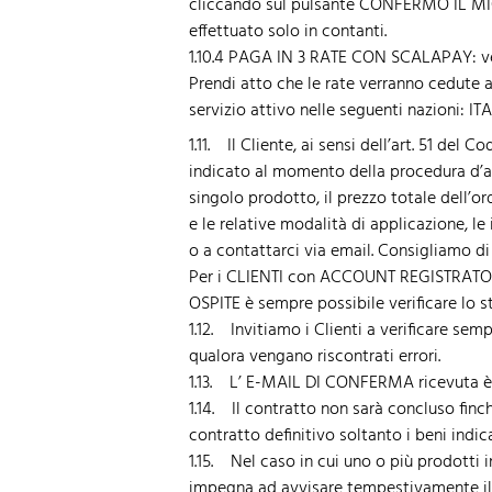
cliccando sul pulsante CONFERMO IL MIO 
effettuato solo in contanti.
1.10.4 PAGA IN 3 RATE CON SCALAPAY: verra
Prendi atto che le rate verranno cedute a 
servizio attivo nelle seguenti nazioni
1.11. Il Cliente, ai sensi dell’art. 51 d
indicato al momento della procedura d’ac
singolo prodotto, il prezzo totale dell’o
e le relative modalità di applicazione, le 
o a contattarci via email. Consigliamo di
Per i CLIENTI con ACCOUNT REGISTRATO gl
OSPITE è sempre possibile verificare lo st
1.12. Invitiamo i Clienti a verificare s
qualora vengano riscontrati errori.
1.13. L’ E-MAIL DI CONFERMA ricevuta è s
1.14. Il contratto non sarà concluso finch
contratto definitivo soltanto i beni indi
1.15. Nel caso in cui uno o più prodotti i
impegna ad avvisare tempestivamente il 