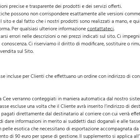
ni precise e trasparente dei prodotti e dei servizi offerti.
eristiche possono non corrispondere esattamente alle versioni comme
il sito e dal fatto che i nostri prodotti sono realizzati a mano, e 
orma. Per qualsiasi ulteriore informazione
contattateci
.
rsi errori nelle descrizioni o nei prezzi indicati sul sito. Ci imp
conoscenza. Ci riserviamo il diritto di modificare, sostituire o ri
vendita sul Sito.
tasse incluse per Clienti che effettuano un ordine con indirizzo di c
tra Cee verranno conteggiati in maniera automatica dal nostro siste
tasse escluse una volta che il Cliente avrà inserito l’indirizzo di de
o pagati direttamente dal destinatario al corriere con cui verrà eff
i dare informazioni in merito ai suddetti dazi doganali e alle tass
n pelle esotica che necessitano di esportazione accompagnata da c
 di 90 euro per spese di gestione. Il supplemento si applica all’i