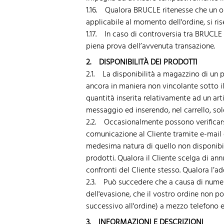
1.16. Qualora BRUCLE ritenesse che un or
applicabile al momento dell'ordine, si ris
1.17. In caso di controversia tra BRUCLE 
piena prova dell’avvenuta transazione.
2. DISPONIBILITÀ DEI PRODOTTI
2.1. La disponibilità a magazzino di un
ancora in maniera non vincolante sotto il 
quantità inserita relativamente ad un ar
messaggio ed inserendo, nel carrello, sol
2.2. Occasionalmente possono verificarsi
comunicazione al Cliente tramite e-mail o 
medesima natura di quello non disponibil
prodotti. Qualora il Cliente scelga di ann
confronti del Cliente stesso. Qualora l’a
2.3. Può succedere che a causa di numer
dell'evasione, che il vostro ordine non p
successivo all'ordine) a mezzo telefono e
3. INFORMAZIONI E DESCRIZIONI