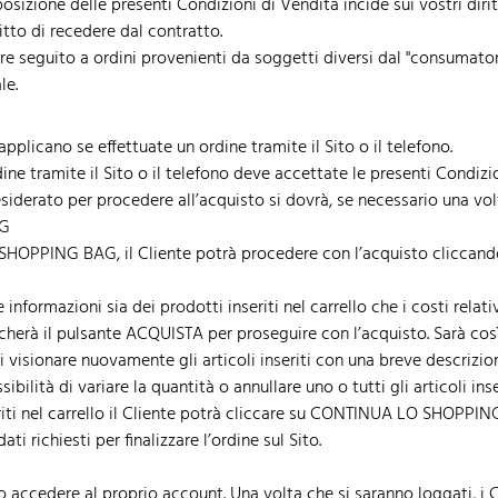
zione delle presenti Condizioni di Vendita incide sui vostri diritti 
itto di recedere dal contratto.
dare seguito a ordini provenienti da soggetti diversi dal "consumat
le.
applicano se effettuate un ordine tramite il Sito o il telefono.
dine tramite il Sito o il telefono deve accettate le presenti Condizi
siderato per procedere all’acquisto si dovrà, se necessario una volta
AG
SHOPPING BAG, il Cliente potrà procedere con l’acquisto cliccando s
nformazioni sia dei prodotti inseriti nel carrello che i costi relativ
herà il pulsante ACQUISTA per proseguire con l’acquisto. Sarà cos
visionare nuovamente gli articoli inseriti con una breve descrizione,
ibilità di variare la quantità o annullare uno o tutti gli articoli inse
eriti nel carrello il Cliente potrà cliccare su CONTINUA LO SHOPPING
i richiesti per finalizzare l’ordine sul Sito.
accedere al proprio account. Una volta che si saranno loggati, i C