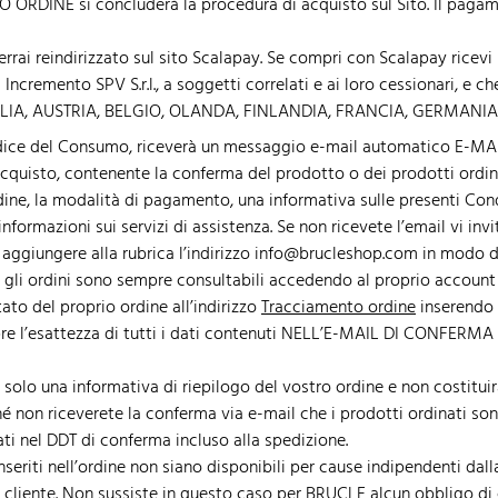
ORDINE si concluderà la procedura di acquisto sul Sito. Il paga
i reindirizzato sul sito Scalapay. Se compri con Scalapay ricevi il
Incremento SPV S.r.l., a soggetti correlati e ai loro cessionari, e ch
: ITALIA, AUSTRIA, BELGIO, OLANDA, FINLANDIA, FRANCIA, GERMAN
el Codice del Consumo, riceverà un messaggio e-mail automatico E-M
quisto, contenente la conferma del prodotto o dei prodotti ordinati
rdine, la modalità di pagamento, una informativa sulle presenti Cond
informazioni sui servizi di assistenza. Se non ricevete l’email vi inv
 aggiungere alla rubrica l’indirizzo info@brucleshop.com in modo d
i ordini sono sempre consultabili accedendo al proprio account s
ato del proprio ordine all’indirizzo
Tracciamento ordine
inserendo i
empre l’esattezza di tutti i dati contenuti NELL’E-MAIL DI CONFER
olo una informativa di riepilogo del vostro ordine e non costituirà
é non riceverete la conferma via e-mail che i prodotti ordinati sono
cati nel DDT di conferma incluso alla spedizione.
nseriti nell’ordine non siano disponibili per cause indipendenti dal
cliente. Non sussiste in questo caso per BRUCLE alcun obbligo di