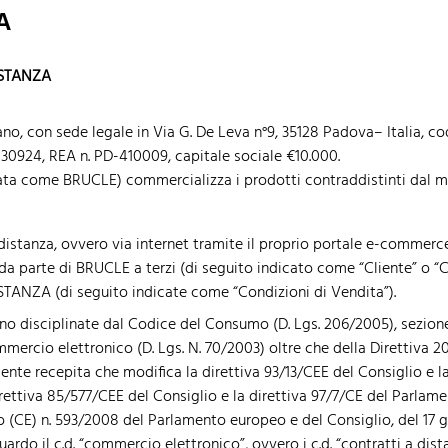
A
ISTANZA
no, con sede legale in Via G. De Leva n°9, 35128 Padova– Italia, cod
30924, REA n. PD-410009, capitale sociale €10.000.
ata come BRUCLE) commercializza i prodotti contraddistinti dal 
a distanza, ovvero via internet tramite il proprio portale e-commer
 da parte di BRUCLE a terzi (di seguito indicato come “Cliente” o “C
NZA (di seguito indicate come “Condizioni di Vendita”).
o disciplinate dal Codice del Consumo (D. Lgs. 206/2005), sezione II
commercio elettronico (D. Lgs. N. 70/2003) oltre che della Direttiva
ente recepita che modifica la direttiva 93/13/CEE del Consiglio e 
ettiva 85/577/CEE del Consiglio e la direttiva 97/7/CE del Parlame
 (CE) n. 593/2008 del Parlamento europeo e del Consiglio, del 17 g
ardo il c.d. “commercio elettronico”, ovvero i c.d. “contratti a dis