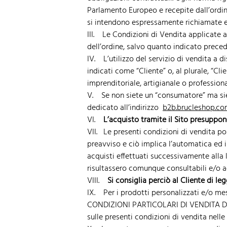
Parlamento Europeo e recepite dall’ordin
si intendono espressamente richiamate ed
III. Le Condizioni di Vendita applicate 
dell’ordine, salvo quanto indicato preced
IV. L’utilizzo del servizio di vendita a 
indicati come “Cliente” o, al plurale, “Cli
imprenditoriale, artigianale o professiona
V. Se non siete un “consumatore” ma siet
dedicato all’indirizzo
b2b.brucleshop.c
VI.
L’acquisto tramite il Sito presuppon
VII. Le presenti condizioni di vendita po
preavviso e ciò implica l’automatica ed i
acquisti effettuati successivamente alla 
risultassero comunque consultabili e/o acce
VIII.
Si consiglia perciò al Cliente di le
IX. Per i prodotti personalizzati e/o mes
CONDIZIONI PARTICOLARI DI VENDITA DI P
sulle presenti condizioni di vendita nelle