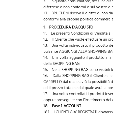
X. In quanto consumatore, nessuna disposi
difettose o non conformi o sul vostro dir
XI. BRUCLE si riserva il diritto di non 
conformi alla propria politica commercia
1.
PROCEDURA D’ACQUISTO
1.1. Le presenti Condizioni di Vendita si 
1.2. Il Cliente che vuole effettuare un or
1.3. Una volta individuato il prodotto de
pulsante AGGIUNGI ALLA SHOPPING B
1.4. Una volta aggiunto il prodotto alla 
della SHOPPING BAG
1.5. Nella SHOPPING BAG sono visibili le i
1.6. Dalla SHOPPING BAG il Cliente clicc
CARRELLO dal quale avrà la possibilità di 
ed il prezzo totale e dal quale avrà la poss
1.7. Una volta controllati i prodotti ins
oppure proseguire con l’inserimento dei dat
1.8. Fase 1-ACCOUNT
1.8.1. I
CLIENTI GIA’ REGISTRATI
dovranno 