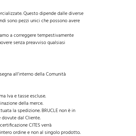
rcializzate. Questo dipende dalle diverse
quindi sono pezzi unici che possono avere
egniamo a correggere tempestivamente
muovere senza preavviso qualsiasi
onsegna all’interno della Comunità
ma Iva e tasse escluse.
stinazione della merce.
ettuata la spedizione. BRUCLE non è in
e dovute dal Cliente.
ertificazione CITES verrà
ntero ordine e non al singolo prodotto.