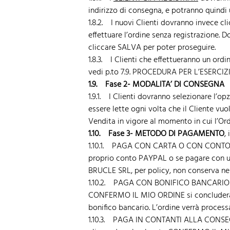
indirizzo di consegna, e potranno quindi
1.8.2. I nuovi Clienti dovranno invece cl
effettuare l’ordine senza registrazione. 
cliccare SALVA per poter proseguire.
1.8.3. I Clienti che effettueranno un 
vedi p.to 7.9. PROCEDURA PER L’ESERCI
1.9. Fase 2- MODALITA’ DI CONSEGNA
1.9.1. I Clienti dovranno selezionare l’o
essere lette ogni volta che il Cliente vuol
Vendita in vigore al momento in cui l’Or
1.10. Fase 3- METODO DI PAGAMENTO
,
1.10.1. PAGA CON CARTA O CON CONTO PAYP
proprio conto PAYPAL o se pagare con un
BRUCLE SRL, per policy, non conserva nei
1.10.2. PAGA CON BONIFICO BANCARIO: si 
CONFERMO IL MIO ORDINE si concluderà la 
bonifico bancario. L’ordine verrà proces
1.10.3. PAGA IN CONTANTI ALLA CONSEGNA