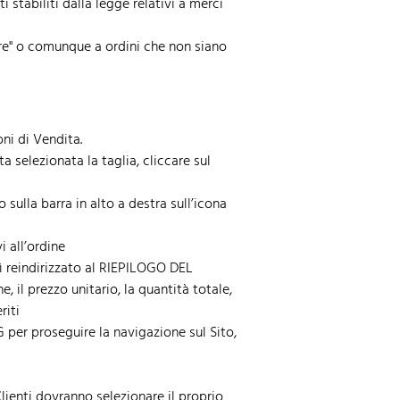
stabiliti dalla legge relativi a merci
ore" o comunque a ordini che non siano
oni di Vendita.
 selezionata la taglia, cliccare sul
ulla barra in alto a destra sull’icona
i all’ordine
ì reindirizzato al RIEPILOGO DEL
 il prezzo unitario, la quantità totale,
riti
 per proseguire la navigazione sul Sito,
lienti dovranno selezionare il proprio