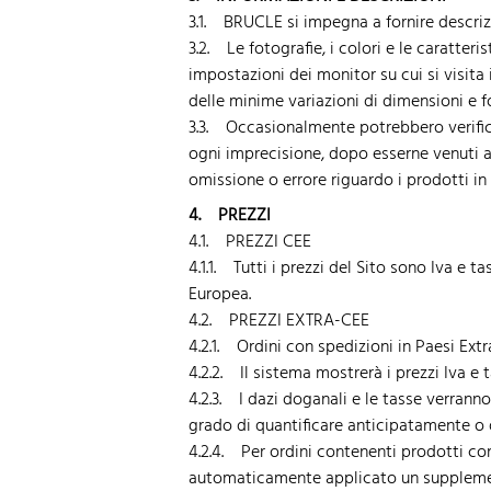
3.1. BRUCLE si impegna a fornire descrizio
3.2. Le fotografie, i colori e le caratt
impostazioni dei monitor su cui si visita 
delle minime variazioni di dimensioni e f
3.3. Occasionalmente potrebbero verifica
ogni imprecisione, dopo esserne venuti a 
omissione o errore riguardo i prodotti in 
4. PREZZI
4.1. PREZZI CEE
4.1.1. Tutti i prezzi del Sito sono Iva e 
Europea.
4.2. PREZZI EXTRA-CEE
4.2.1. Ordini con spedizioni in Paesi Ex
4.2.2. Il sistema mostrerà i prezzi Iva e 
4.2.3. I dazi doganali e le tasse verrann
grado di quantificare anticipatamente o d
4.2.4. Per ordini contenenti prodotti co
automaticamente applicato un supplemento