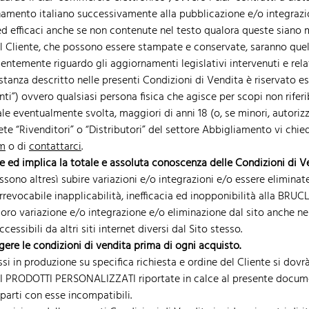
amento italiano successivamente alla pubblicazione e/o integrazio
 efficaci anche se non contenute nel testo qualora queste siano m
al Cliente, che possono essere stampate e conservate, saranno que
entemente riguardo gli aggiornamenti legislativi intervenuti e rela
distanza descritto nelle presenti Condizioni di Vendita è riservato 
enti”) ovvero qualsiasi persona fisica che agisce per scopi non riferi
le eventualmente svolta, maggiori di anni 18 (o, se minori, autorizz
e “Rivenditori” o “Distributori” del settore Abbigliamento vi chie
om
o di
contattarci
.
e ed implica la totale e assoluta conoscenza delle Condizioni di Ve
ssono altresì subire variazioni e/o integrazioni e/o essere elimina
rrevocabile inapplicabilità, inefficacia ed inopponibilità alla BRUC
loro variazione e/o integrazione e/o eliminazione dal sito anche nel
ssibili da altri siti internet diversi dal Sito stesso.
ggere le condizioni di vendita prima di ogni acquisto.
si in produzione su specifica richiesta e ordine del Cliente si dovr
RODOTTI PERSONALIZZATI riportate in calce al presente document
 parti con esse incompatibili.