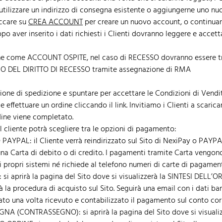
 utilizzare un indirizzo di consegna esistente o aggiungerne uno nu
iccare su
CREA ACCOUNT
per creare un nuovo account, o continu
Dopo aver inserito i dati richiesti i Clienti dovranno leggere e a
ordine come ACCOUNT OSPITE, nel caso di RECESSO dovranno essere
ZIO DEL DIRITTO DI RECESSO tramite assegnazione di RMA
pzione di spedizione e spuntare per accettare le Condizioni di Vend
e effettuare un ordine cliccando il link. Invitiamo i Clienti a scaric
dine viene completato.
 il cliente potrà scegliere tra le opzioni di pagamento:
AL: il Cliente verrà reindirizzato sul Sito di NexiPay o PAYPAL 
a Carta di debito o di credito. I pagamenti tramite Carta vengon
 propri sistemi né richiede al telefono numeri di carte di pagamen
aprirà la pagina del Sito dove si visualizzerà la SINTESI DELL’O
procedura di acquisto sul Sito. Seguirà una email con i dati banc
sato una volta ricevuto e contabilizzato il pagamento sul conto co
 (CONTRASSEGNO): si aprirà la pagina del Sito dove si visualiz