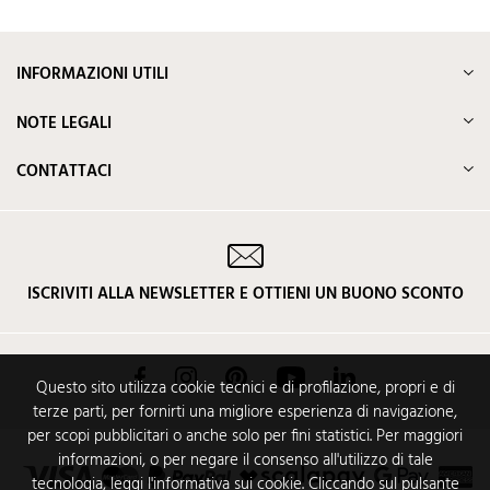
INFORMAZIONI UTILI
NOTE LEGALI
CONTATTACI
ISCRIVITI ALLA NEWSLETTER E OTTIENI UN BUONO SCONTO
Facebook
Instagram
Pinterest
YouTube
LinkedIn
Questo sito utilizza cookie tecnici e di profilazione, propri e di
terze parti, per fornirti una migliore esperienza di navigazione,
per scopi pubblicitari o anche solo per fini statistici. Per maggiori
informazioni, o per negare il consenso all'utilizzo di tale
tecnologia, leggi l'informativa sui cookie. Cliccando sul pulsante