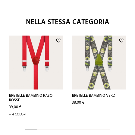
NELLA STESSA CATEGORIA
favorite_border
favorite_border
BRETELLE BAMBINO RASO
BRETELLE BAMBINO VERDI
ROSSE
Prezzo
38,00 €
Prezzo
39,00 €
+ 4 COLORI