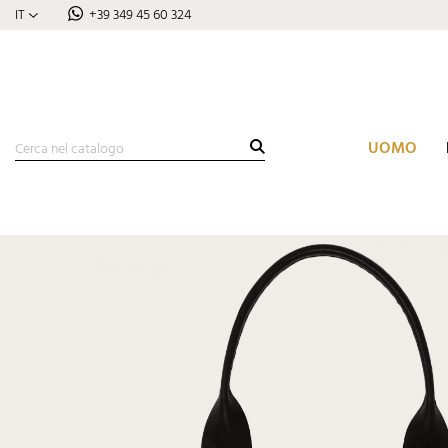
IT
+39 349 45 60 324
UOMO