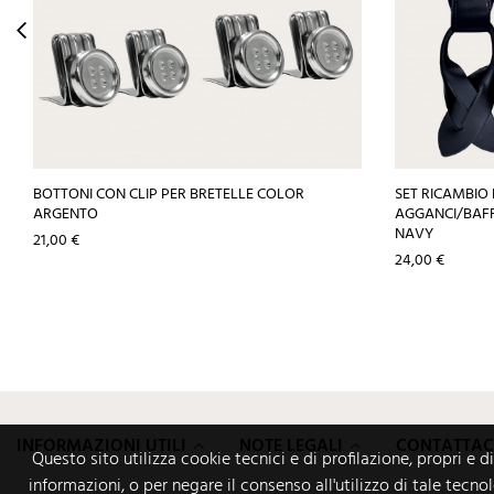
BOTTONI CON CLIP PER BRETELLE COLOR
SET RICAMBIO 
ARGENTO
AGGANCI/BAFFI
NAVY
Prezzo
21,00 €
Prezzo
24,00 €
INFORMAZIONI UTILI
NOTE LEGALI
CONTATTAC
Questo sito utilizza cookie tecnici e di profilazione, propri e d
informazioni, o per negare il consenso all'utilizzo di tale tecno