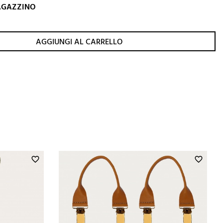
MAGAZZINO
AGGIUNGI AL CARRELLO
favorite_border
favorite_border