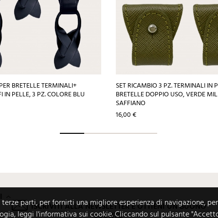
PER BRETELLE TERMINALI+
SET RICAMBIO 3 PZ. TERMINALI IN 
 IN PELLE, 3 PZ. COLORE BLU
BRETELLE DOPPIO USO, VERDE MIL
SAFFIANO
Prezzo
16,00 €
I
i terze parti, per fornirti una migliore esperienza di navigazione, per
ISCRIVITI ALLA NEWSLETTER E OTTIENI UN BUONO
logia, leggi l'informativa sui cookie. Cliccando sul pulsante "Accett
SCONTO