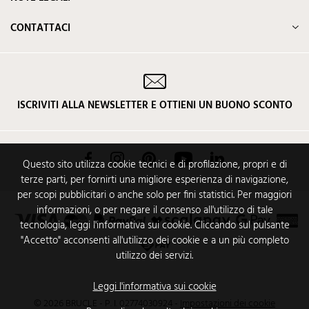
CONTATTACI
ISCRIVITI ALLA NEWSLETTER E OTTIENI UN BUONO SCONTO
Facebook
Instagram
Pinterest
YouTube
LinkedIn
Questo sito utilizza cookie tecnici e di profilazione, propri e di
terze parti, per fornirti una migliore esperienza di navigazione,
per scopi pubblicitari o anche solo per fini statistici. Per maggiori
informazioni, o per negare il consenso all'utilizzo di tale
tecnologia, leggi l'informativa sui cookie. Cliccando sul pulsante
"Accetto" acconsenti all'utilizzo dei cookie e a un più completo
utilizzo dei servizi.
Leggi l'informativa sui cookie
© 2026 BRUCLE - P. I. 02774030924
-
Impostazioni dei cookie