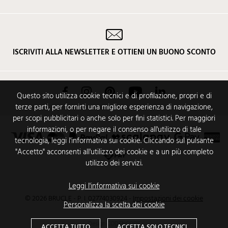
ISCRIVITI ALLA NEWSLETTER E OTTIENI UN BUONO SCONTO
Facebook
Instagram
Pinterest
YouTube
LinkedIn
Questo sito utilizza cookie tecnici e di profilazione, propri e di
terze parti, per fornirti una migliore esperienza di navigazione,
per scopi pubblicitari o anche solo per fini statistici. Per maggiori
informazioni, o per negare il consenso all'utilizzo di tale
tecnologia, leggi l'informativa sui cookie. Cliccando sul pulsante
"Accetto" acconsenti all'utilizzo dei cookie e a un più completo
utilizzo dei servizi.
Leggi l'informativa sui cookie
© 2026 BRUCLE - P. I. 02774030924
-
Impostazioni dei cookie
Personalizza la scelta dei cookie
Design
CODENCODE
ACCETTA TUTTO
ACCETTA SOLO TECNICI