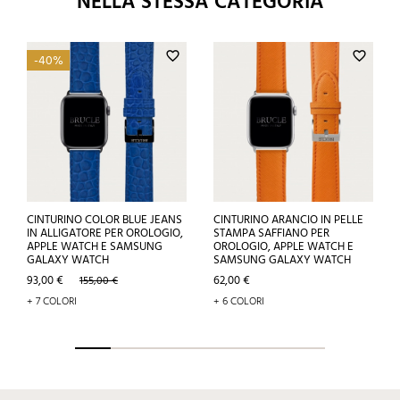
NELLA STESSA CATEGORIA
favorite_border
favorite_border
-40%
CINTURINO COLOR BLUE JEANS
CINTURINO ARANCIO IN PELLE
IN ALLIGATORE PER OROLOGIO,
STAMPA SAFFIANO PER
APPLE WATCH E SAMSUNG
OROLOGIO, APPLE WATCH E
GALAXY WATCH
SAMSUNG GALAXY WATCH
Prezzo
Prezzo
Prezzo
93,00 €
62,00 €
155,00 €
base
+ 7 COLORI
+ 6 COLORI