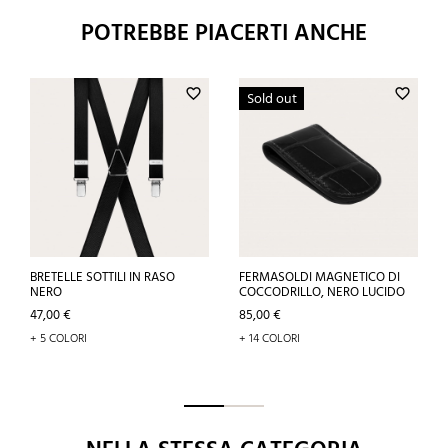
POTREBBE PIACERTI ANCHE
favorite_border
favorite_border
Sold out
BRETELLE SOTTILI IN RASO
FERMASOLDI MAGNETICO DI
NERO
COCCODRILLO, NERO LUCIDO
Prezzo
Prezzo
47,00 €
85,00 €
+ 5 COLORI
+ 14 COLORI