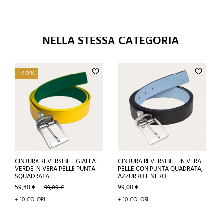
NELLA STESSA CATEGORIA
favorite_border
favorite_border
-40%
CINTURA REVERSIBILE GIALLA E
CINTURA REVERSIBILE IN VERA
VERDE IN VERA PELLE PUNTA
PELLE CON PUNTA QUADRATA,
SQUADRATA
AZZURRO E NERO
Prezzo
Prezzo
Prezzo
59,40 €
99,00 €
99,00 €
base
+ 10 COLORI
+ 10 COLORI