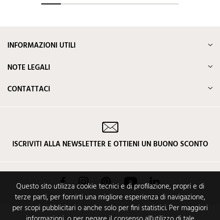
INFORMAZIONI UTILI
NOTE LEGALI
CONTATTACI
ISCRIVITI ALLA NEWSLETTER E OTTIENI UN BUONO SCONTO
Facebook
Instagram
Pinterest
YouTube
LinkedIn
Questo sito utilizza cookie tecnici e di profilazione, propri e di
terze parti, per fornirti una migliore esperienza di navigazione,
per scopi pubblicitari o anche solo per fini statistici. Per maggiori
informazioni, o per negare il consenso all'utilizzo di tale