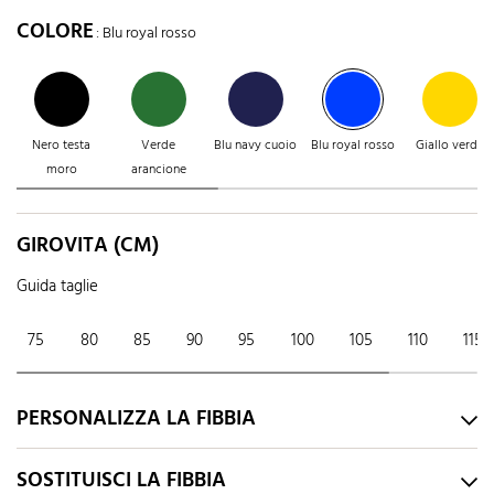
COLORE
: Blu royal rosso
Nero testa
Verde
Blu navy cuoio
Blu royal rosso
Giallo verde
moro
arancione
GIROVITA (CM)
Guida taglie
75
80
85
90
95
100
105
110
115
PERSONALIZZA LA FIBBIA
SOSTITUISCI LA FIBBIA