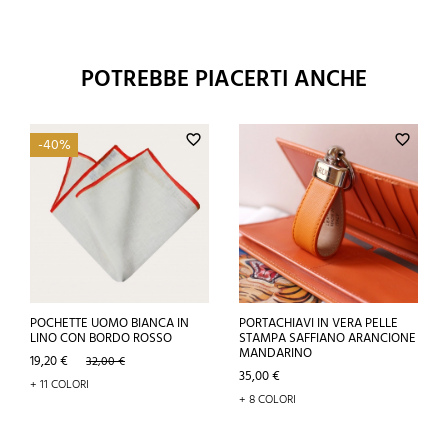
POTREBBE PIACERTI ANCHE
favorite_border
favorite_border
-40%
POCHETTE UOMO BIANCA IN
PORTACHIAVI IN VERA PELLE
LINO CON BORDO ROSSO
STAMPA SAFFIANO ARANCIONE
MANDARINO
Prezzo
Prezzo
19,20 €
32,00 €
base
Prezzo
35,00 €
+ 11 COLORI
+ 8 COLORI