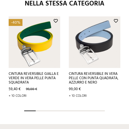
NELLA STESSA CATEGORIA
favorite_border
favorite_border
-40%
CINTURA REVERSIBILE GIALLA E
CINTURA REVERSIBILE IN VERA
VERDE IN VERA PELLE PUNTA
PELLE CON PUNTA QUADRATA,
SQUADRATA
AZZURRO E NERO
Prezzo
Prezzo
Prezzo
59,40 €
99,00 €
99,00 €
base
+ 10 COLORI
+ 10 COLORI