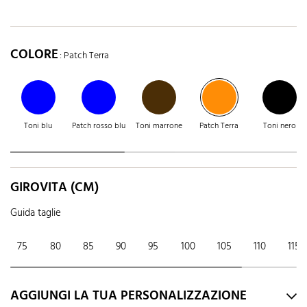
COLORE
: Patch Terra
Toni blu
Patch rosso blu
Toni marrone
Patch Terra
Toni nero
GIROVITA (CM)
Guida taglie
75
80
85
90
95
100
105
110
115
AGGIUNGI LA TUA PERSONALIZZAZIONE