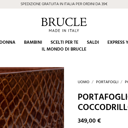
SPEDIZIONE GRATUITA IN ITALIA PER ORDINI DA 39€
⭐ 4.9/5 su Google | Eccellenza Artigiana dal 2002
DONNA
BAMBINI
SCELTI PER TE
SALDI
EXPRESS 
IL MONDO DI BRUCLE
UOMO
PORTAFOGLI
P
PORTAFOGLI
COCCODRILL
349,00 €