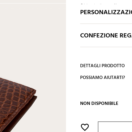
Grigio antracite
Nero
PERSONALIZZAZ
CONFEZIONE REGA
DETTAGLI PRODOTTO
POSSIAMO AIUTARTI?
NON DISPONIBILE
favorite_border