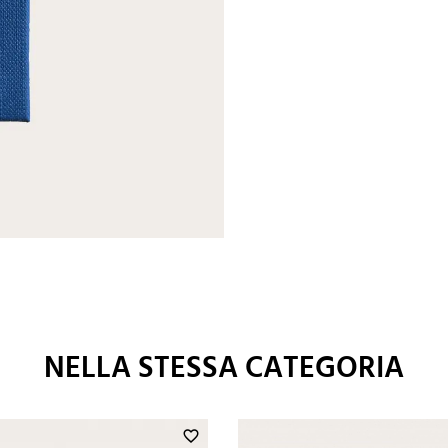
NELLA STESSA CATEGORIA
favorite_border