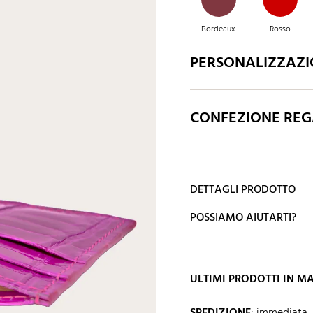
Bordeaux
Rosso
PERSONALIZZAZ
Rosso lucido
Fucsia
CONFEZIONE REGA
Verde bottiglia
Caramello
DETTAGLI PRODOTTO
POSSIAMO AIUTARTI?
ULTIMI PRODOTTI IN 
SPEDIZIONE
:
immediata