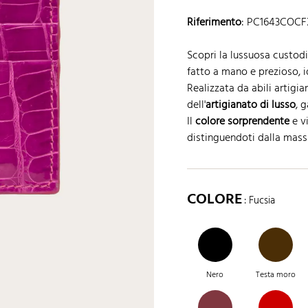
Riferimento
:
PC1643COCF
Scopri la lussuosa custod
fatto a mano e prezioso, id
Realizzata da abili artigian
dell'
artigianato di lusso
, 
Il
colore sorprendente
e vi
distinguendoti dalla mass
COLORE
: Fucsia
Nero
Testa moro