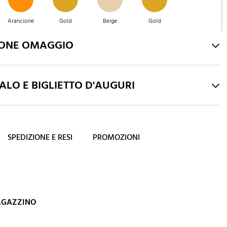
Arancione
Gold
Beige
Gold
IONE OMAGGIO
Verde
Blu caraibi
Blu notte
Rosa
LO E BIGLIETTO D'AUGURI
SPEDIZIONE E RESI
PROMOZIONI
MAGAZZINO