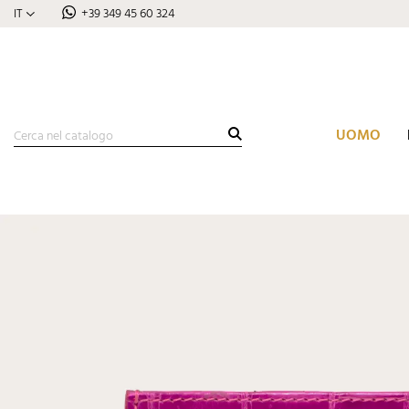
IT
+39 349 45 60 324
UOMO