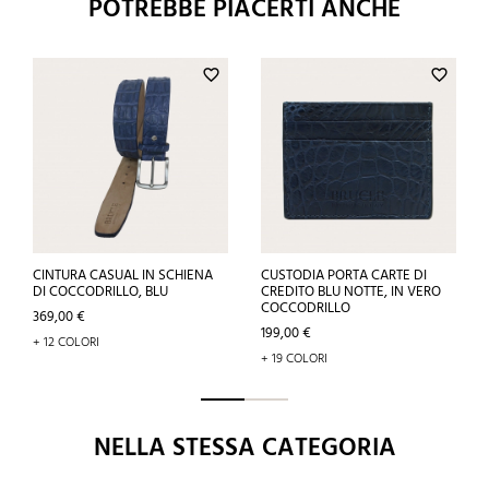
POTREBBE PIACERTI ANCHE
favorite_border
favorite_border
CINTURA CASUAL IN SCHIENA
CUSTODIA PORTA CARTE DI
DI COCCODRILLO, BLU
CREDITO BLU NOTTE, IN VERO
COCCODRILLO
Prezzo
369,00 €
Prezzo
199,00 €
+ 12 COLORI
+ 19 COLORI
NELLA STESSA CATEGORIA