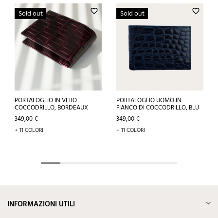
favorite_border
favorite_border
Sold out
Sold out
PORTAFOGLIO IN VERO
PORTAFOGLIO UOMO IN
COCCODRILLO, BORDEAUX
FIANCO DI COCCODRILLO, BLU
Prezzo
Prezzo
349,00 €
349,00 €
+ 11 COLORI
+ 11 COLORI
INFORMAZIONI UTILI