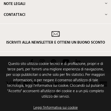
NOTE LEGALI
CONTATTACI
ISCRIVITI ALLA NEWSLETTER E OTTIENI UN BUONO SCONTO
Facebook
Instagram
Pinterest
YouTube
LinkedIn
Questo sito utilizza cookie tecnici e di profilazione, propri e di
terze parti, per fornirti una migliore esperienza di navigazione,
per scopi pubblicitari o anche solo per fini statistici. Per maggiori
informazioni, o per negare il consenso all'utilizzo di tale
tecnologia, leggi l'informativa sui cookie. Cliccando sul pulsante
"Accetto" acconsenti all'utilizzo dei cookie e a un più completo
utilizzo dei servizi.
Leggi l'informativa sui cookie