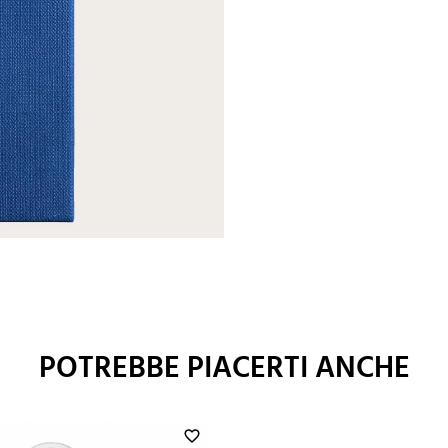
POTREBBE PIACERTI ANCHE
favorite_border