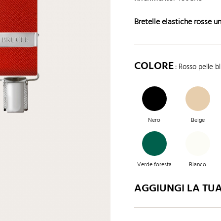
Bretelle elastiche rosse un
COLORE
: Rosso pelle b
Nero
Beige
Verde foresta
Bianco
AGGIUNGI LA TU
Azzurro