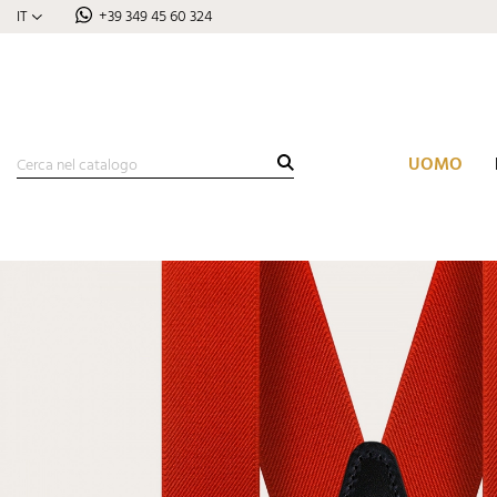
IT
+39 349 45 60 324
UOMO