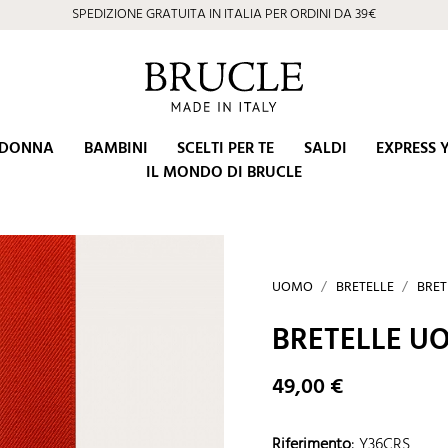
⭐ 4.9/5 su Google | Eccellenza Artigiana dal 2002
DONNA
BAMBINI
SCELTI PER TE
SALDI
EXPRESS 
IL MONDO DI BRUCLE
UOMO
BRETELLE
BRET
BRETELLE U
49,00 €
Riferimento
:
Y36CRS