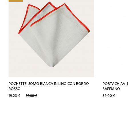
POCHETTE UOMO BIANCA IN LINO CON BORDO
PORTACHIAVI 
ROSSO
SAFFIANO
Prezzo
Prezzo
Prezzo
19,20 €
35,00 €
32,00 €
base