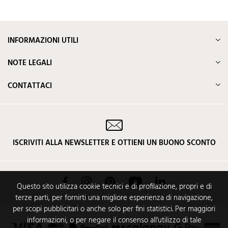
INFORMAZIONI UTILI
NOTE LEGALI
CONTATTACI
ISCRIVITI ALLA NEWSLETTER E OTTIENI UN BUONO SCONTO
Facebook
Instagram
Pinterest
YouTube
LinkedIn
Questo sito utilizza cookie tecnici e di profilazione, propri e di
terze parti, per fornirti una migliore esperienza di navigazione,
per scopi pubblicitari o anche solo per fini statistici. Per maggiori
informazioni, o per negare il consenso all'utilizzo di tale