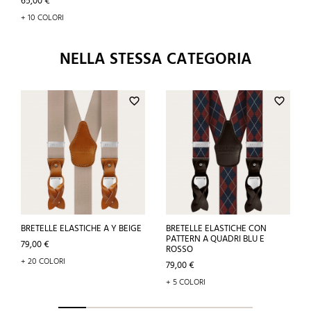
Prezzo
65,00 €
+ 10 COLORI
NELLA STESSA CATEGORIA
favorite_border
favorite_border
BRETELLE ELASTICHE A Y BEIGE
BRETELLE ELASTICHE CON
PATTERN A QUADRI BLU E
Prezzo
79,00 €
ROSSO
+ 20 COLORI
Prezzo
79,00 €
+ 5 COLORI