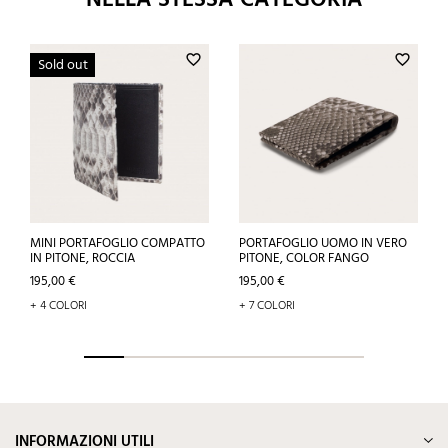
NELLA STESSA CATEGORIA
favorite_border
favorite_border
Sold out
MINI PORTAFOGLIO COMPATTO
PORTAFOGLIO UOMO IN VERO
IN PITONE, ROCCIA
PITONE, COLOR FANGO
Prezzo
Prezzo
195,00 €
195,00 €
+ 4 COLORI
+ 7 COLORI
INFORMAZIONI UTILI