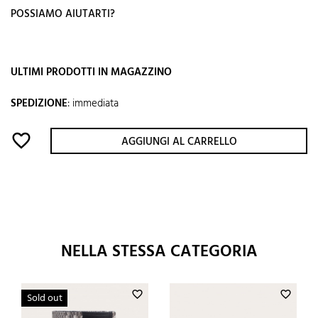
POSSIAMO AIUTARTI?
ULTIMI PRODOTTI IN MAGAZZINO
SPEDIZIONE
:
immediata
favorite_border
AGGIUNGI AL CARRELLO
NELLA STESSA CATEGORIA
favorite_border
favorite_border
Sold out