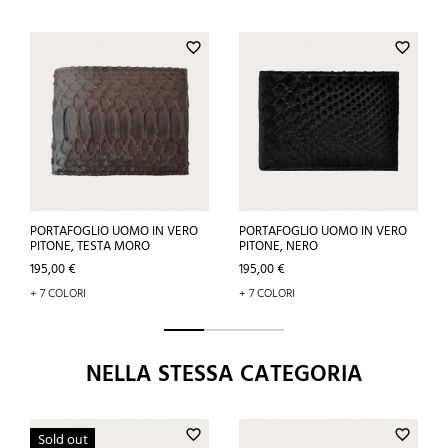
favorite_border
favorite_border
PORTAFOGLIO UOMO IN VERO
PORTAFOGLIO UOMO IN VERO
PITONE, TESTA MORO
PITONE, NERO
Prezzo
Prezzo
195,00 €
195,00 €
+ 7 COLORI
+ 7 COLORI
NELLA STESSA CATEGORIA
favorite_border
favorite_border
Sold out