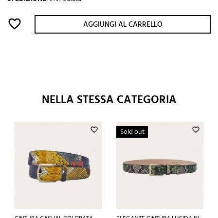
favorite_border
AGGIUNGI AL CARRELLO
NELLA STESSA CATEGORIA
favorite_border
favorite_border
Sold out