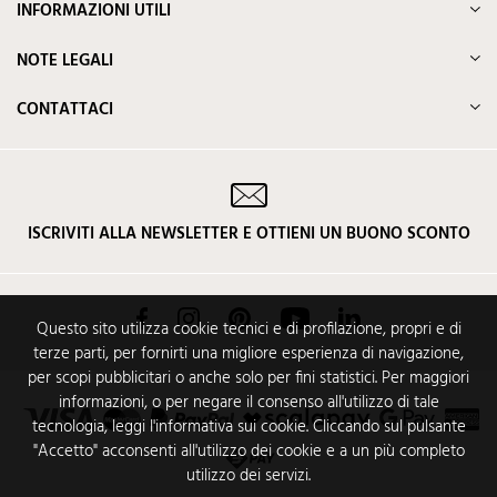
INFORMAZIONI UTILI
NOTE LEGALI
CONTATTACI
ISCRIVITI ALLA NEWSLETTER E OTTIENI UN BUONO SCONTO
Facebook
Instagram
Pinterest
YouTube
LinkedIn
Questo sito utilizza cookie tecnici e di profilazione, propri e di
terze parti, per fornirti una migliore esperienza di navigazione,
per scopi pubblicitari o anche solo per fini statistici. Per maggiori
informazioni, o per negare il consenso all'utilizzo di tale
tecnologia, leggi l'informativa sui cookie. Cliccando sul pulsante
"Accetto" acconsenti all'utilizzo dei cookie e a un più completo
utilizzo dei servizi.