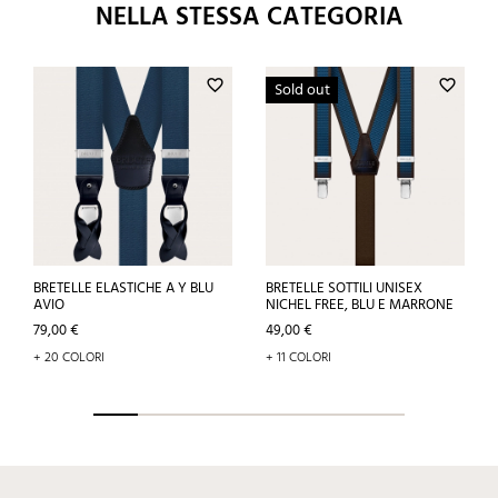
NELLA STESSA CATEGORIA
favorite_border
favorite_border
Sold out
BRETELLE ELASTICHE A Y BLU
BRETELLE SOTTILI UNISEX
AVIO
NICHEL FREE, BLU E MARRONE
Prezzo
Prezzo
79,00 €
49,00 €
+ 20 COLORI
+ 11 COLORI