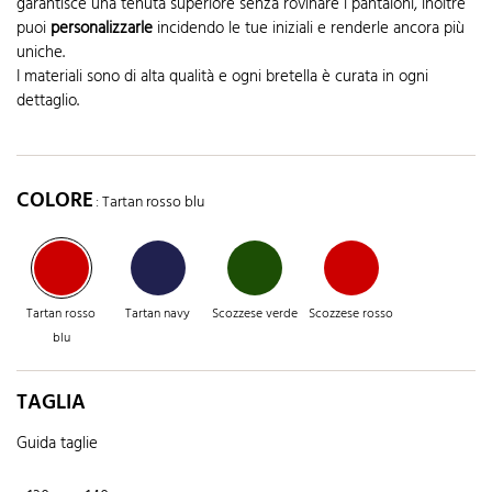
garantisce una tenuta superiore senza rovinare i pantaloni, inoltre
puoi
personalizzarle
incidendo le tue iniziali e renderle ancora più
uniche.
I materiali sono di alta qualità e ogni bretella è curata in ogni
dettaglio.
COLORE
: Tartan rosso blu
Tartan rosso
Tartan navy
Scozzese verde
Scozzese rosso
blu
TAGLIA
Guida taglie