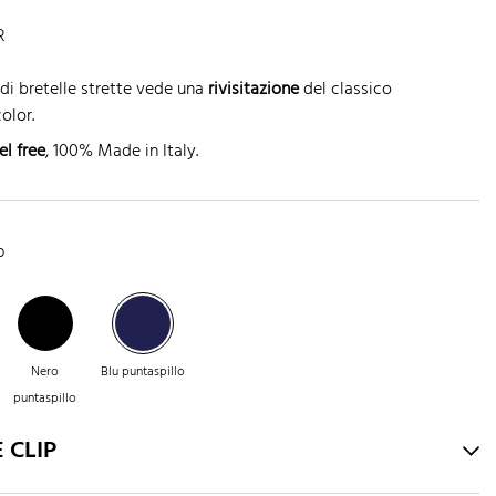
R
i bretelle strette vede una
rivisitazione
del classico
olor.
el free
, 100% Made in Italy.
o
Nero
Blu puntaspillo
puntaspillo
 CLIP