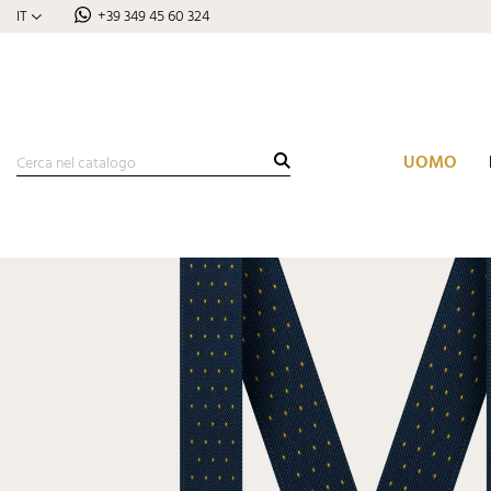
IT
+39 349 45 60 324
UOMO