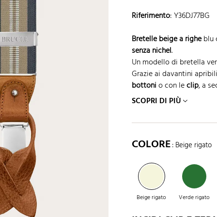
Riferimento
:
Y36DJ77BG
Bretelle beige a righe
blu c
senza nichel
.
Un modello di bretella ver
Grazie ai davantini apribil
bottoni
o con le
clip
, a s
SCOPRI DI PIÙ
COLORE
: Beige rigato
Beige rigato
Verde rigato