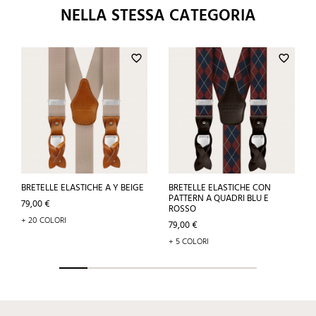
NELLA STESSA CATEGORIA
favorite_border
favorite_border
BRETELLE ELASTICHE A Y BEIGE
BRETELLE ELASTICHE CON
PATTERN A QUADRI BLU E
Prezzo
79,00 €
ROSSO
+ 20 COLORI
Prezzo
79,00 €
+ 5 COLORI