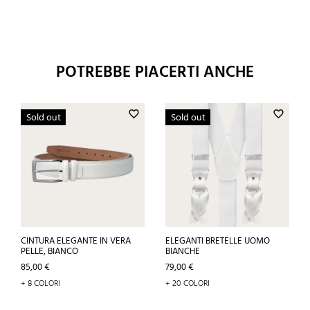
POTREBBE PIACERTI ANCHE
favorite_border
favorite_border
Sold out
Sold out
CINTURA ELEGANTE IN VERA
ELEGANTI BRETELLE UOMO
PELLE, BIANCO
BIANCHE
Prezzo
Prezzo
85,00 €
79,00 €
+ 8 COLORI
+ 20 COLORI