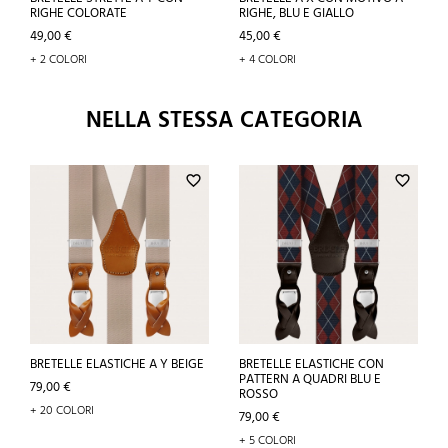
RIGHE COLORATE
RIGHE, BLU E GIALLO
Prezzo
Prezzo
49,00 €
45,00 €
+ 2 COLORI
+ 4 COLORI
NELLA STESSA CATEGORIA
favorite_border
favorite_border
BRETELLE ELASTICHE A Y BEIGE
BRETELLE ELASTICHE CON
PATTERN A QUADRI BLU E
Prezzo
79,00 €
ROSSO
+ 20 COLORI
Prezzo
79,00 €
+ 5 COLORI