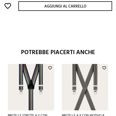
favorite_border
AGGIUNGI AL CARRELLO
POTREBBE PIACERTI ANCHE
favorite_border
favorite_border
BRETELLE STRETTE A Y CON
BRETELLE A X CON MOTIVO A