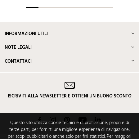
INFORMAZIONI UTILI
NOTE LEGALI
CONTATTACI
ISCRIVITI ALLA NEWSLETTER E OTTIENI UN BUONO SCONTO
Facebook
Instagram
Pinterest
YouTube
LinkedIn
Questo sito utilizza cookie tecnici e di profilazione, propri e di
terze parti, per fornirti una migliore esperienza di navigazione,
per scopi pubblicitari o anche solo per fini statistici. Per maggiori