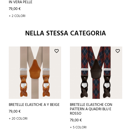
IN VERA PELLE
Prezzo
79,00 €
+ 2 COLORI
NELLA STESSA CATEGORIA
favorite_border
favorite_border
BRETELLE ELASTICHE A Y BEIGE
BRETELLE ELASTICHE CON
PATTERN A QUADRI BLU E
Prezzo
79,00 €
ROSSO
+ 20 COLORI
Prezzo
79,00 €
+ 5 COLORI