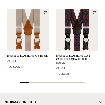
favorite_border
favorite_border
BRETELLE ELASTICHE A Y BEIGE
BRETELLE ELASTICHE CON
PATTERN A QUADRI BLU E
Prezzo
79,00 €
ROSSO
+ 20 COLORI
Prezzo
79,00 €
+ 5 COLORI
INFORMAZIONI UTILI