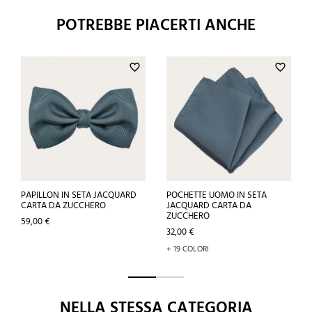
POTREBBE PIACERTI ANCHE
favorite_border
favorite_border
PAPILLON IN SETA JACQUARD
POCHETTE UOMO IN SETA
CARTA DA ZUCCHERO
JACQUARD CARTA DA
ZUCCHERO
Prezzo
59,00 €
Prezzo
32,00 €
+ 19 COLORI
NELLA STESSA CATEGORIA