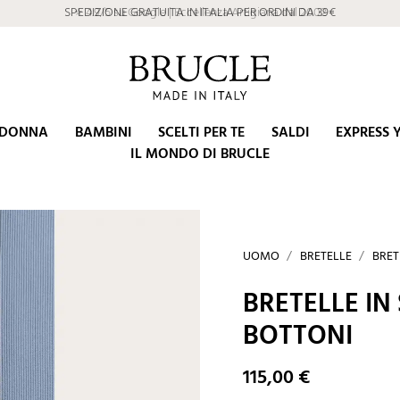
⭐ 4.9/5 su Google | Eccellenza Artigiana dal 2002
DONNA
BAMBINI
SCELTI PER TE
SALDI
EXPRESS 
IL MONDO DI BRUCLE
UOMO
BRETELLE
BRET
BRETELLE IN
BOTTONI
115,00 €