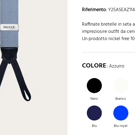
Riferimento
:
Y25ASEAZ11
Raffinate bretelle in seta
impreziosire outfit da ceri
Un prodotto nickel free 1
COLORE
: Azzurro
Nero
Bianco
Blu
Blu royal