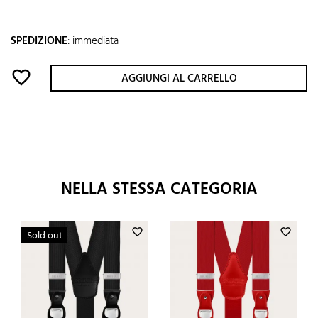
SPEDIZIONE
:
immediata
favorite_border
AGGIUNGI AL CARRELLO
NELLA STESSA CATEGORIA
favorite_border
favorite_border
Sold out