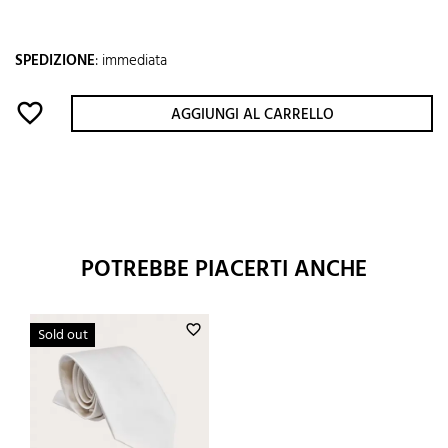
SPEDIZIONE
:
immediata
favorite_border
AGGIUNGI AL CARRELLO
POTREBBE PIACERTI ANCHE
favorite_border
Sold out