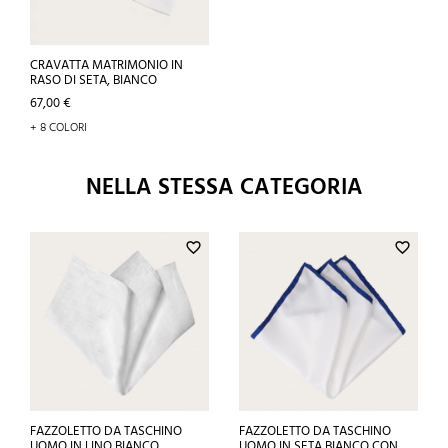
CRAVATTA MATRIMONIO IN
RASO DI SETA, BIANCO
Prezzo
67,00 €
+ 8 COLORI
NELLA STESSA CATEGORIA
favorite_border
favorite_border
FAZZOLETTO DA TASCHINO
FAZZOLETTO DA TASCHINO
UOMO IN LINO BIANCO
UOMO IN SETA BIANCO CON