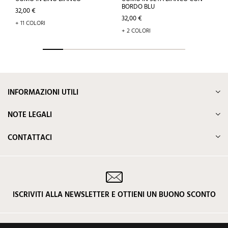
BORDO BLU
Prezzo
32,00 €
Prezzo
32,00 €
+ 11 COLORI
+ 2 COLORI
INFORMAZIONI UTILI
NOTE LEGALI
CONTATTACI
ISCRIVITI ALLA NEWSLETTER E OTTIENI UN BUONO SCONTO