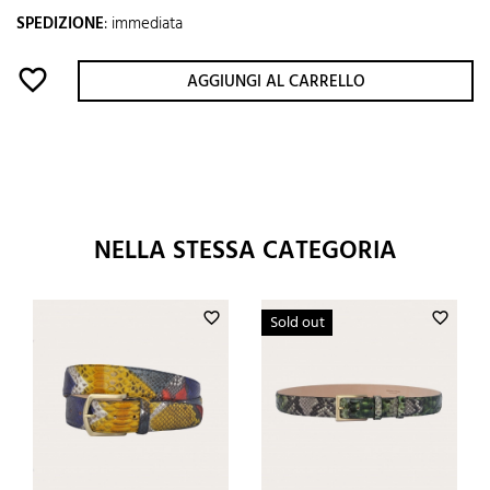
SPEDIZIONE
:
immediata
favorite_border
AGGIUNGI AL CARRELLO
NELLA STESSA CATEGORIA
favorite_border
favorite_border
Sold out