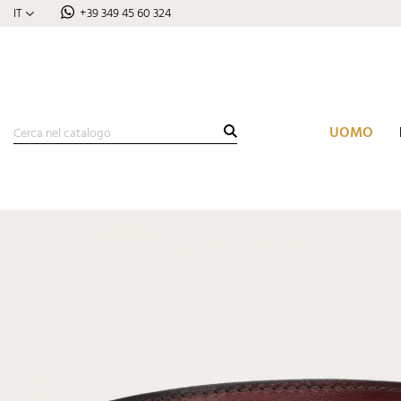
IT
+39 349 45 60 324
UOMO