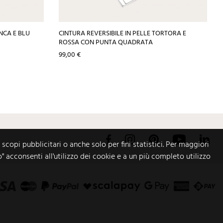
ANCA E BLU
CINTURA REVERSIBILE IN PELLE TORTORA E
ROSSA CON PUNTA QUADRATA
Prezzo
99,00 €
Facebook
Instagram
Pinterest
YouTube
Link
 scopi pubblicitari o anche solo per fini statistici. Per maggiori
o" acconsenti all'utilizzo dei cookie e a un più completo utilizzo