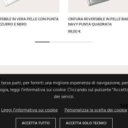
SIBILE IN VERA PELLE CON PUNTA
CINTURA REVERSIBILE IN PELLE BI
ZZURRO E NERO
NAVY PUNTA QUADRATA
Prezzo
99,00 €
I
i terze parti, per fornirti una migliore esperienza di navigazione, per
ISCRIVITI ALLA NEWSLETTER E OTTIENI UN BUONO
logia, leggi l'informativa sui cookie. Cliccando sul pulsante "Accett
SCONTO
dei servizi.
Leggi l'informativa sui cookie
Personalizza la scelta dei cookie
ACCETTA TUTTO
ACCETTA SOLO TECNICI