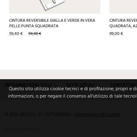
CINTURA REVERSIBILE GIALLA E VERDE IN VERA
CINTURA REVER
PELLE PUNTA SQUADRATA
QUADRATA, A
Prezzo
Prezzo
Prezzo
59,40 €
99,00 €
99,00 €
base
INFORMAZIONI UTILI
NOTE LEGALI
CONTATTAC
Questo sito utilizza cookie tecnici e di profilazione, propri e d
informazioni, o per negare il consenso all'utilizzo di tale tecno
© 2026 BRUCLE - P. I. 02774030924
-
Impostazioni dei cookie
Design
CODENCODE