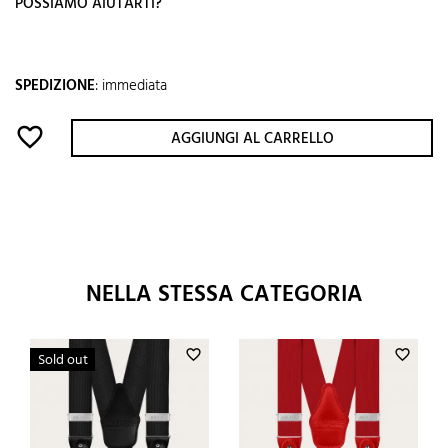
POSSIAMO AIUTARTI?
SPEDIZIONE
:
immediata
favorite_border
AGGIUNGI AL CARRELLO
NELLA STESSA CATEGORIA
favorite_border
favorite_border
Sold out