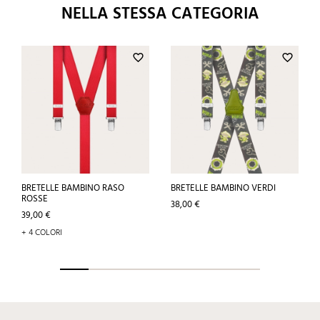
NELLA STESSA CATEGORIA
favorite_border
favorite_border
BRETELLE BAMBINO RASO
BRETELLE BAMBINO VERDI
ROSSE
Prezzo
38,00 €
Prezzo
39,00 €
+ 4 COLORI