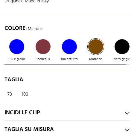
artigianale Made in Italy.
COLORE
: Marrone
Blu e giallo
Bordeaux
Blu azzurro
Marrone
Nero grigio
TAGLIA
70
100
INCIDI LE CLIP
TAGLIA SU MISURA