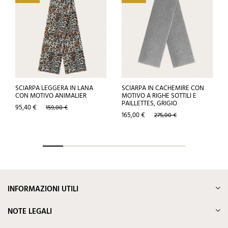
SCIARPA LEGGERA IN LANA
SCIARPA IN CACHEMIRE CON
CON MOTIVO ANIMALIER
MOTIVO A RIGHE SOTTILI E
PAILLETTES, GRIGIO
Prezzo
Prezzo
95,40 €
159,00 €
base
Prezzo
Prezzo
165,00 €
275,00 €
base
INFORMAZIONI UTILI
NOTE LEGALI