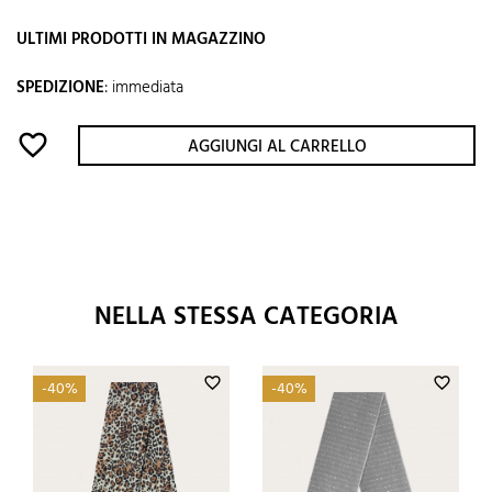
ULTIMI PRODOTTI IN MAGAZZINO
SPEDIZIONE
:
immediata
favorite_border
AGGIUNGI AL CARRELLO
NELLA STESSA CATEGORIA
favorite_border
favorite_border
-40%
-40%