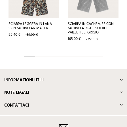
SCIARPA LEGGERA IN LANA
SCIARPA IN CACHEMIRE CON
CON MOTIVO ANIMALIER
MOTIVO A RIGHE SOTTILI E
PAILLETTES, GRIGIO
Prezzo
Prezzo
95,40 €
159,00 €
base
Prezzo
Prezzo
165,00 €
275,00 €
base
INFORMAZIONI UTILI
NOTE LEGALI
CONTATTACI