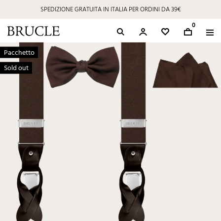
SPEDIZIONE GRATUITA IN ITALIA PER ORDINI DA 39€
⭐ 4.9/5 su Google | Eccellenza Artigiana dal 2002
0
Pacchetto
Sold out