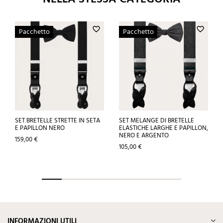
favorite_border
favorite_border
Pacchetto
Pacchetto
SET BRETELLE STRETTE IN SETA
SET MELANGE DI BRETELLE
E PAPILLON NERO
ELASTICHE LARGHE E PAPILLON,
NERO E ARGENTO
Prezzo
159,00 €
Prezzo
105,00 €
INFORMAZIONI UTILI