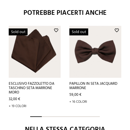
POTREBBE PIACERTI ANCHE
favorite_border
favorite_border
Sold out
Sold out
ESCLUSIVO FAZZOLETTO DA
PAPILLON IN SETA JACQUARD
TASCHINO SETA MARRONE
MARRONE
MORO
Prezzo
59,00 €
Prezzo
32,00 €
+ 16 COLORI
+ 19 COLORI
NELLA STESSA CATEGORIA