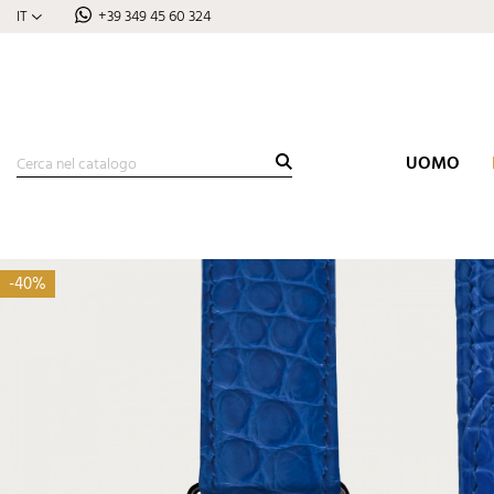
IT
+39 349 45 60 324
UOMO
-40%