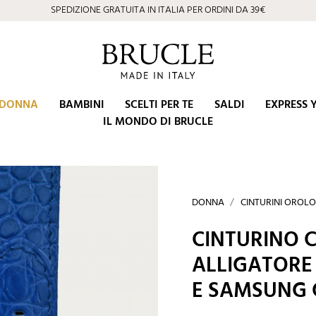
⭐ 4.9/5 su Google | Eccellenza Artigiana dal 2002
DONNA
BAMBINI
SCELTI PER TE
SALDI
EXPRESS 
IL MONDO DI BRUCLE
DONNA
CINTURINI OROL
CINTURINO C
ALLIGATORE
E SAMSUNG