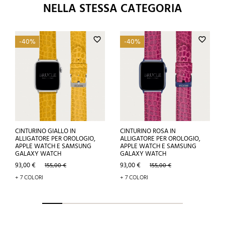
NELLA STESSA CATEGORIA
favorite_border
favorite_border
-40%
-40%
CINTURINO GIALLO IN
CINTURINO ROSA IN
ALLIGATORE PER OROLOGIO,
ALLIGATORE PER OROLOGIO,
APPLE WATCH E SAMSUNG
APPLE WATCH E SAMSUNG
GALAXY WATCH
GALAXY WATCH
Prezzo
Prezzo
Prezzo
Prezzo
93,00 €
93,00 €
155,00 €
155,00 €
base
base
+ 7 COLORI
+ 7 COLORI