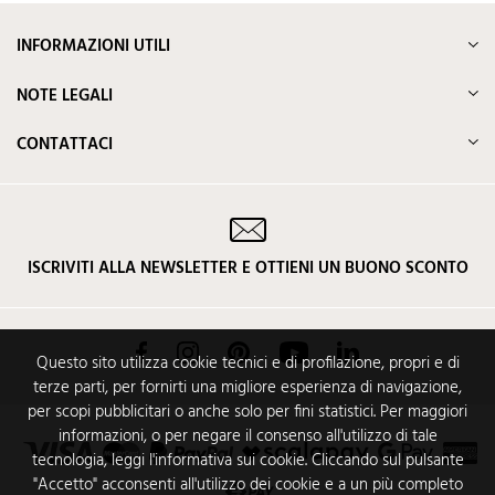
INFORMAZIONI UTILI
NOTE LEGALI
CONTATTACI
ISCRIVITI ALLA NEWSLETTER E OTTIENI UN BUONO SCONTO
Facebook
Instagram
Pinterest
YouTube
LinkedIn
Questo sito utilizza cookie tecnici e di profilazione, propri e di
terze parti, per fornirti una migliore esperienza di navigazione,
per scopi pubblicitari o anche solo per fini statistici. Per maggiori
informazioni, o per negare il consenso all'utilizzo di tale
tecnologia, leggi l'informativa sui cookie. Cliccando sul pulsante
"Accetto" acconsenti all'utilizzo dei cookie e a un più completo