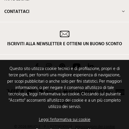
CONTATTACI
ISCRIVITI ALLA NEWSLETTER E OTTIENI UN BUONO SCONTO
Facebook
Instagram
Pinterest
YouTube
LinkedIn
Questo sito utilizza cookie tecnici e di profilazione, propri e di
terze parti, per fornirti una migliore esperienza di navigazione,
per scopi pubblicitari o anche solo per fini statistici. Per maggiori
informazioni, o per negare il consenso all'utilizzo di tale
tecnologia, leggi l'informativa sui cookie. Cliccando sul pulsante
"Accetto" acconsenti all'utilizzo dei cookie e a un più completo
utilizzo dei servizi.
Leggi l'informativa sui cookie
© 2026 BRUCLE - P. I. 02774030924
-
Impostazioni dei cookie