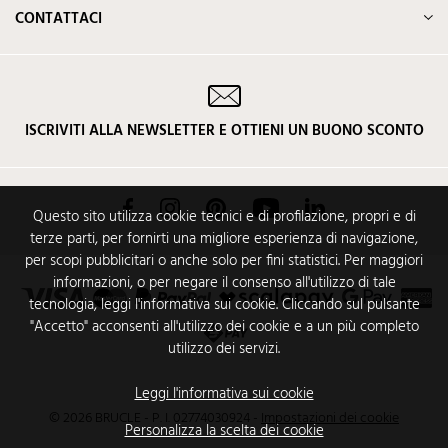
CONTATTACI
ISCRIVITI ALLA NEWSLETTER E OTTIENI UN BUONO SCONTO
Facebook
Instagram
Pinterest
YouTube
LinkedIn
Questo sito utilizza cookie tecnici e di profilazione, propri e di
terze parti, per fornirti una migliore esperienza di navigazione,
per scopi pubblicitari o anche solo per fini statistici. Per maggiori
informazioni, o per negare il consenso all'utilizzo di tale
tecnologia, leggi l'informativa sui cookie. Cliccando sul pulsante
"Accetto" acconsenti all'utilizzo dei cookie e a un più completo
utilizzo dei servizi.
Leggi l'informativa sui cookie
© 2026 BRUCLE - P. I. 02774030924
-
Impostazioni dei cookie
Personalizza la scelta dei cookie