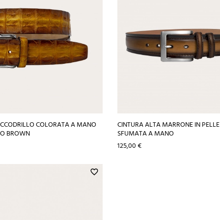
COCCODRILLO COLORATA A MANO
CINTURA ALTA MARRONE IN PELLE 
TO BROWN
SFUMATA A MANO
Prezzo
125,00 €
favorite_border