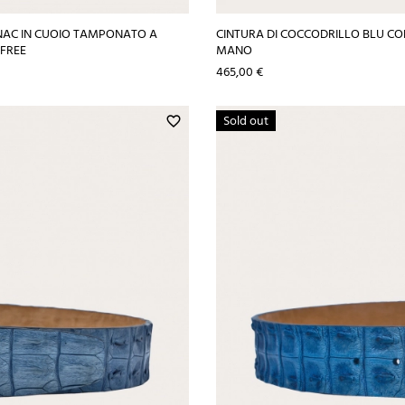
NAC IN CUOIO TAMPONATO A
CINTURA DI COCCODRILLO BLU C
FREE
MANO
Prezzo
465,00 €
Sold out
favorite_border