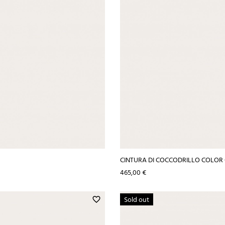
CINTURA DI COCCODRILLO COLO
Prezzo
465,00 €
Sold out
favorite_border