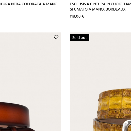
INTURA NERA COLORATA A MANO
ESCLUSIVA CINTURA IN CUOIO T
SFUMATO A MANO, BORDEAUX
Prezzo
118,00 €
Sold out
favorite_border