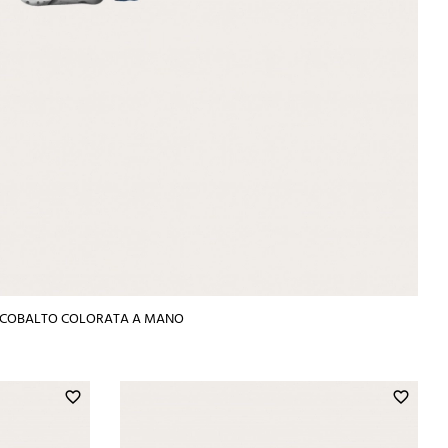
R COBALTO COLORATA A MANO
favorite_border
favorite_border