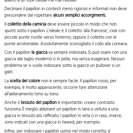
adatto a un look casual ma mai casuale.
Declinare il papillon in contesti meno rigorosi e informali non deve
prescindere dal rispettare
alcuni semplici accorgimenti.
Il
colletto della camicia
deve essere piccolo in modo che non
spunti sotto il papillon. L’ideale è il colletto ‘alla francese’, cioè con
piccole punte rivolte verso l’esterno, oppure il colletto con le
punte arrotondate. Assolutamente sconsigliato il collo alla coreana.
Con il papillon
la giacca
va sempre indossata. Si può osare con una
giacca dal taglio moderno o in pelle, ma senza esagerare. Nessun
problema se si vuole indossare sotto la giacca un pullover o un
gilet.
La
scelta del colore
non è sempre facile. Il papillon rosso, per
esempio, è molto appariscente, occorre fare attenzione
all’abbinamento tono su tono.
Anche il
tessuto
del papillon
è importante: creare contrasto
funziona. È meglio abbinare un papillon in lana o velluto a una
giacca in tessuto più raffinato. I papillon in seta o in raso, invece,
sono indicati con una giacca in tweed, per esempio.
Infine, per indossare i papillon uomo nel modo corretto, è