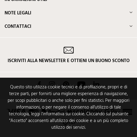
NOTE LEGALI
CONTATTACI
ISCRIVITI ALLA NEWSLETTER E OTTIENI UN BUONO SCONTO
Facebook
Instagram
Pinterest
YouTube
LinkedIn
Questo sito utilizza cookie tecnici e di profilazione, propri e di
terze parti, per fornirti una migliore esperienza di navigazione,
per scopi pubblicitari o anche solo per fini statistici. Per maggiori
informazioni, o per negare il consenso all'utilizzo di tale
tecnologia, leggi l'informativa sui cookie. Cliccando sul pulsante
"Accetto" acconsenti all'utilizzo dei cookie e a un più completo
utilizzo dei servizi.