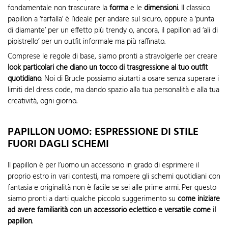
fondamentale non trascurare la
forma
e le
dimensioni
. Il classico
papillon a ‘farfalla’ è l’ideale per andare sul sicuro, oppure a ‘punta
di diamante’ per un effetto più trendy o, ancora, il papillon ad ‘ali di
pipistrello’ per un outfit informale ma più raffinato.
Comprese le regole di base, siamo pronti a stravolgerle per creare
look particolari che diano un tocco di trasgressione al tuo outfit
quotidiano
. Noi di Brucle possiamo aiutarti a osare senza superare i
limiti del dress code, ma dando spazio alla tua personalità e alla tua
creatività, ogni giorno.
PAPILLON UOMO: ESPRESSIONE DI STILE
FUORI DAGLI SCHEMI
Il papillon è per l’uomo un accessorio in grado di esprimere il
proprio estro in vari contesti, ma rompere gli schemi quotidiani con
fantasia e originalità non è facile se sei alle prime armi. Per questo
siamo pronti a darti qualche piccolo suggerimento su
come iniziare
ad avere familiarità con un accessorio eclettico e versatile come il
papillon
.